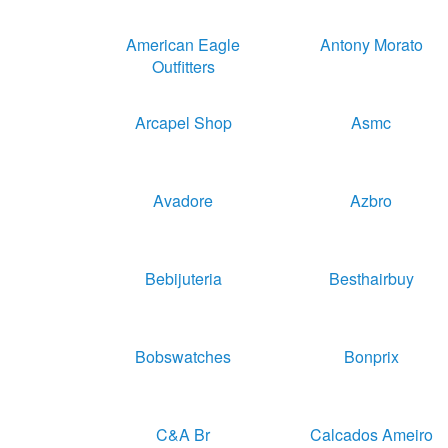
American Eagle
Antony Morato
Outfitters
Arcapel Shop
Asmc
Avadore
Azbro
Bebijuteria
Besthairbuy
Bobswatches
Bonprix
C&a Br
Calcados Ameiro