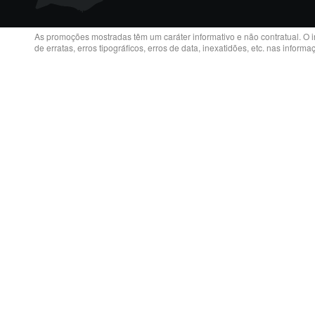
As promoções mostradas têm um caráter informativo e não contratual. O 
de erratas, erros tipográficos, erros de data, inexatidões, etc. nas inform