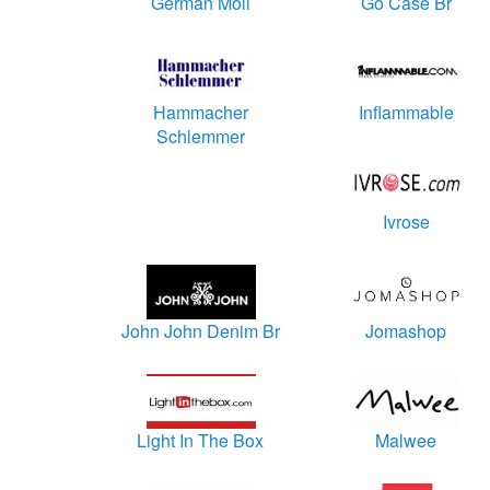
German Moli
Go Case Br
Hammacher
Inflammable
Schlemmer
Ivrose
John John Denim Br
Jomashop
Light In The Box
Malwee