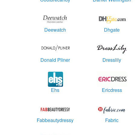
Deewatch
Dhgate
Donald Pliner
Dresslily
Ehs
Ericdress
Fabbeautydressy
Fabric