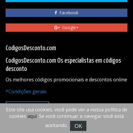
Facebook
Google+
CodigosDesconto.com
CodigosDesconto.com Os especialistas em códigos
desconto
Os melhores códigos promocionais e descontos online
*Condições gerais
PARA CIMA
Este site usa cookies, você pode ver a nossa política de
cookies
aqui
. Se você continuar a navegar você está
aceitando.
OK
FiveDoors Network 2018