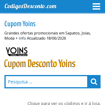
CodigosDesconto.com
MELHORES CUPONS
CUPONS EXCLUSIVOS
ENVIO
Cupom Yoins
Grandes ofertas promocionais em Sapatos, Joias,
Moda
+ Info
Atualizado 18/06/2026
Cupom Desconto Yoins
Clique para ver os códigos e ir á loja.