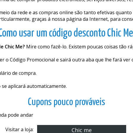
ma de comprar produtos eletrônicos, serviços diversos, res
 meio da rede e as compras online são tanto efetivas quan
articularmente, graças á nossa página da Internet, para co
Como usar um código desconto Chic Me
de Chic Me?
Mire como fazê-lo. Existem poucas coisas tão r
er o Código Promocional e sairá outra aba que lhe fará ver 
ulário de compra.
o se aplicará automaticamente.
Cupons pouco prováveis
inda pode andar
Visitar a loja:
Chic me