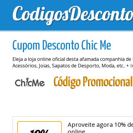
CodigosDescont
MELHORES CUPONS
CUPONS EXCLUSIVOS
ENV
Cupom Desconto Chic Me
Eleja a loja online oficial desta afamada companhía de
Acessórios, Joias, Sapatos de Desporto, Moda, etc..
+ I
Código Promocional
Aproveite agora 10% d