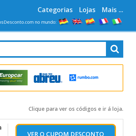
Categorias
Lojas
Mais ...
osDesconto.com no mundo:
Clique para ver os códigos e ir á loja.
a
VER O
CUPOM DESCONTO