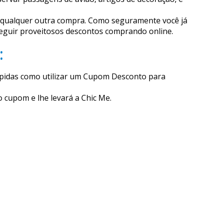
ervar passagens de avião, artigos de decoração, e
to qualquer outra compra. Como seguramente você já
nseguir proveitosos descontos comprando online.
:
ápidas como utilizar um Cupom Desconto para
o cupom e lhe levará a Chic Me.