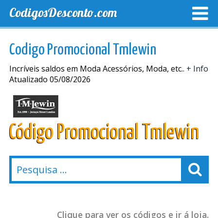
CodigosDesconto.com
MELHORES CUPONS
CUPONS EXCLUSIVOS
ENVIO
Codigo Promocional Tmlewin
Incríveis saldos em Moda Acessórios, Moda, etc..
+ Info
Atualizado 05/08/2026
Código Promocional Tmlewin
Clique para ver os códigos e ir á loja.