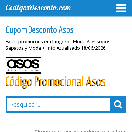
CodigosDesconto.com
MELHORES CUPONS
CUPONS EXCLUSIVOS
ENVIO
Cupom Desconto Asos
Boas promoções em Lingerie, Moda Acessórios,
Sapatos y Moda
+ Info
Atualizado 18/06/2026
Código Promocional Asos
Clique para ver os códigos e ir á loja.