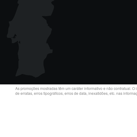
As promoções mostradas têm um caráter informativo e não contratual. O 
de erratas, erros tipográficos, erros de data, inexatidões, etc. nas inform