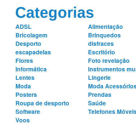
Categorias
ADSL
Alimentação
Bricolagem
Brinquedos
Desporto
disfraces
escapadelas
Escritório
Flores
Foto revelação
Informática
Instrumentos mu
Lentes
Lingerie
Moda
Moda Acessório
Posters
Prendas
Roupa de desporto
Saúde
Software
Telefones Móvei
Voos