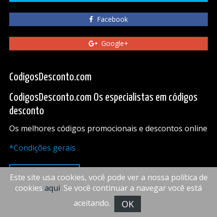
Facebook
Google+
CodigosDesconto.com
CodigosDesconto.com Os especialistas em códigos
desconto
Os melhores códigos promocionais e descontos online
*Condições gerais
PARA CIMA
Este site usa cookies, você pode ver a nossa política de
cookies
aqui
. Se você continuar a navegar você está
aceitando.
OK
FiveDoors Network 2018