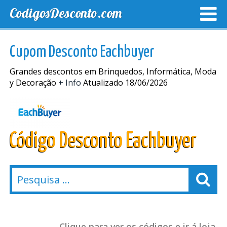
CodigosDesconto.com
MELHORES CUPONS
CUPONS EXCLUSIVOS
ENVIO
Cupom Desconto Eachbuyer
Grandes descontos em Brinquedos, Informática, Moda
y Decoração
+ Info
Atualizado 18/06/2026
Código Desconto Eachbuyer
Clique para ver os códigos e ir á loja.