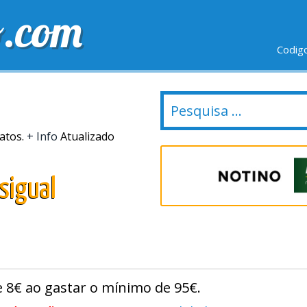
o.com
Codig
IO GRÁTIS
ÚLTIMOS DIAS
NOVAS LOJAS
atos.
+ Info
Atualizado
sigual
 8€ ao gastar o mínimo de 95€.