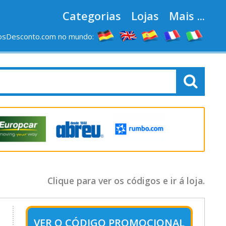
Categorias
Lojas
Mais ...
osDesconto.com no mundo:
Clique para ver os códigos e ir á loja.
VER O
CÓDIGO PROMOCIONAL