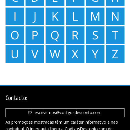
I
J
K
L
M
N
O
P
Q
R
S
T
U
V
W
X
Y
Z
Contacto:
escrive-nos@codigosdesconto.com
As promoções mostradas têm um caráter informativo e não
contratual. O internauta libera a CodigosDesconto.com de