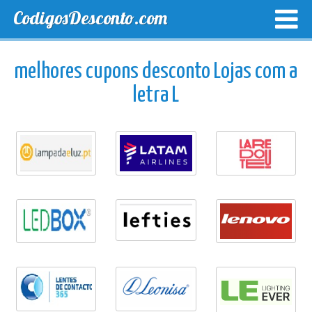
CodigosDesconto.com
MELHORES CUPONS
CUPONS EXCLUSIVOS
ENVIO
melhores cupons desconto Lojas com a
letra L