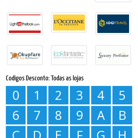
Codigos Desconto: Todas as lojas
0
1
2
3
4
5
6
7
8
9
A
B
C
D
E
F
G
H