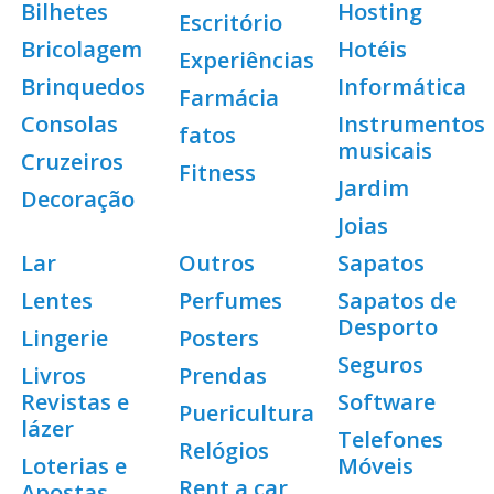
Bilhetes
Hosting
Escritório
Bricolagem
Hotéis
Experiências
Brinquedos
Informática
Farmácia
Consolas
Instrumentos
fatos
musicais
Cruzeiros
Fitness
Jardim
Decoração
Joias
Lar
Outros
Sapatos
Lentes
Perfumes
Sapatos de
Desporto
Lingerie
Posters
Seguros
Livros
Prendas
Revistas e
Software
Puericultura
lázer
Telefones
Relógios
Loterias e
Móveis
Rent a car
Apostas