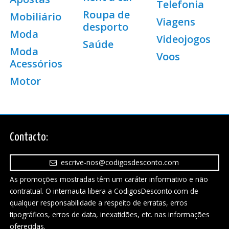
Telefonia
Roupa de
Mobiliário
Viagens
desporto
Moda
Videojogos
Saúde
Moda
Voos
Acessórios
Motor
Contacto:
escrive-nos@codigosdesconto.com
As promoções mostradas têm um caráter informativo e não
contratual. O internauta libera a CodigosDesconto.com de
qualquer responsabilidade a respeito de erratas, erros
tipográficos, erros de data, inexatidões, etc. nas informações
oferecidas.