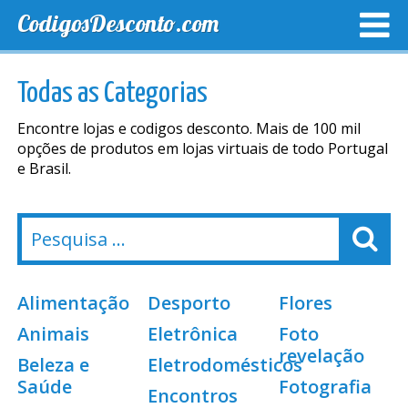
CodigosDesconto.com
MELHORES CUPONS
CUPONS EXCLUSIVOS
ENVIO
Todas as Categorias
Encontre lojas e codigos desconto. Mais de 100 mil
opções de produtos em lojas virtuais de todo Portugal
e Brasil.
Alimentação
Desporto
Flores
Animais
Eletrônica
Foto
revelação
Beleza e
Eletrodomésticos
Saúde
Fotografia
Encontros