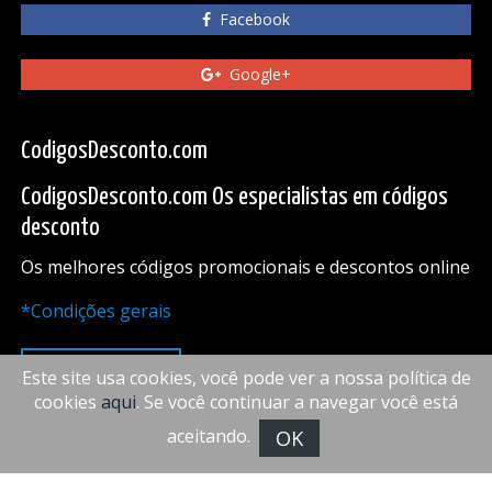
Facebook
Google+
CodigosDesconto.com
CodigosDesconto.com Os especialistas em códigos
desconto
Os melhores códigos promocionais e descontos online
*Condições gerais
PARA CIMA
Este site usa cookies, você pode ver a nossa política de
cookies
aqui
. Se você continuar a navegar você está
aceitando.
OK
FiveDoors Network 2018