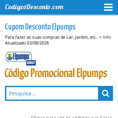
CodigosDesconto.com
MELHORES CUPONS
CUPONS EXCLUSIVOS
ENVIO
Cupom Desconto Elpumps
Para fazer as suas compras de Lar, Jardim, etc...
+ Info
Atualizado 03/08/2026
Código Promocional Elpumps
Clique para ver os códigos e ir á loja.