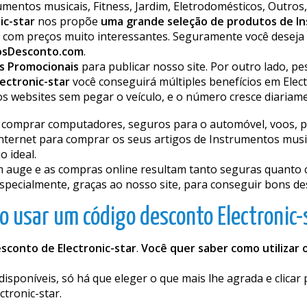
entos musicais, Fitness, Jardim, Eletrodomésticos, Outros, D
ic-star
nos propõe
uma grande seleção de produtos de Ins
com preços muito interessantes. Seguramente você deseja 
osDesconto.com
.
s Promocionais
para publicar nosso site. Por outro lado, p
ectronic-star
você conseguirá múltiples benefícios em Elect
 websites sem pegar o veículo, e o número cresce diariame
comprar computadores, seguros para o automóvel, voos, prod
nternet para comprar os seus artigos de Instrumentos musica
o ideal.
m auge e as compras online resultam tanto seguras quanto
specialmente, graças ao nosso site, para conseguir bons d
 usar um código desconto Electronic-
sconto de Electronic-star
.
Você quer saber como utilizar 
sponíveis, só há que eleger o que mais lhe agrada e clicar
ctronic-star.