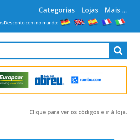
Categorias
Lojas
Mais ...
osDesconto.com no mundo:
Clique para ver os códigos e ir á loja.