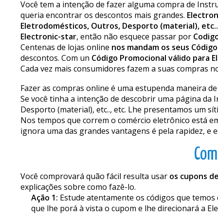
Você tem a intenção de fazer alguma compra de Instrum
queria encontrar os descontos mais grandes.
Electron
Eletrodomésticos, Outros, Desporto (material), etc..
Electronic-star
, então não esquece passar por
Codig
Centenas de lojas online
nos mandam os seus Código
descontos. Com un
Código Promocional válido para El
Cada vez mais consumidores fazem a suas compras nos
Fazer as compras online é uma estupenda maneira de 
Se você tinha a intenção de descobrir uma página da I
Desporto (material), etc.., etc. Lhe presentamos um síti
Nos tempos que correm o comércio eletrônico está e
ignora uma das grandes vantagens é pela rapidez, e e
Como
Você comprovará quão fácil resulta usar
os cupons de
explicações sobre como fazê-lo.
Ação 1:
Estude atentamente os códigos que temos di
que lhe porá à vista o cupom e lhe direcionará a Ele