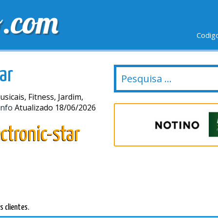
o.com
Codig
IO GRÁTIS
ÚLTIMOS DIAS
NOVAS LOJAS
ar
cais, Fitness, Jardim,
Info
Atualizado 18/06/2026
ctronic-star
 clientes.