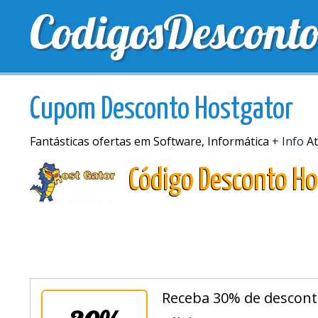
CodigosDescont
MELHORES CUPONS
CUPONS EXCLUSIVOS
ENV
Cupom Desconto Hostgator
Fantásticas ofertas em Software, Informática
+ Info
At
Código Desconto Ho
Receba 30% de descont