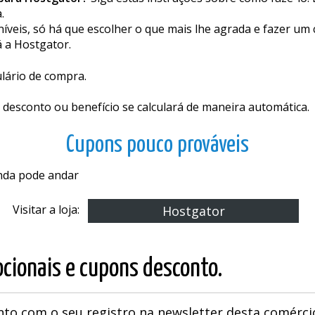
 para Hostgator?
Siga estas instruções sobre como fazê-lo.
.
eis, só há que escolher o que mais lhe agrada e fazer um c
á a Hostgator.
ulário de compra.
 desconto ou benefício se calculará de maneira automática.
Cupons pouco prováveis
inda pode andar
Visitar a loja:
Hostgator
cionais e cupons desconto.