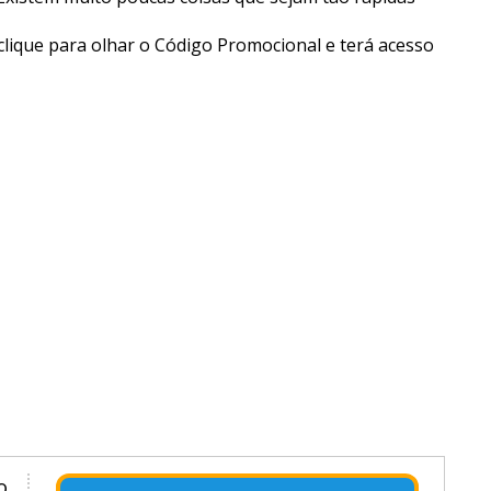
 Existem muito poucas coisas que sejam tão rápidas
lique para olhar o Código Promocional e terá acesso