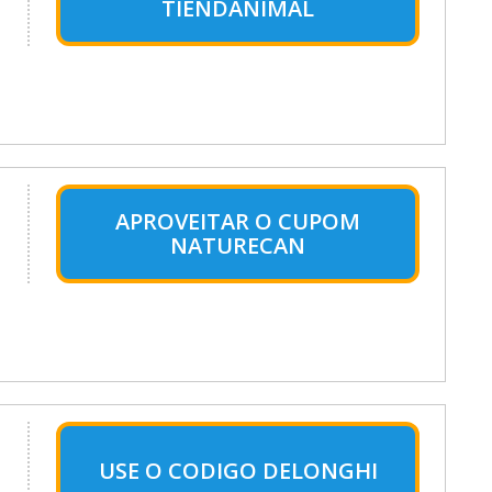
TIENDANIMAL
APROVEITAR O CUPOM
NATURECAN
USE O CODIGO DELONGHI