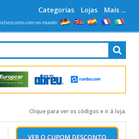
Categorias
Lojas
Mais ...
osDesconto.com no mundo:
Clique para ver os códigos e ir á loja.
VER O
CUPOM DESCONTO