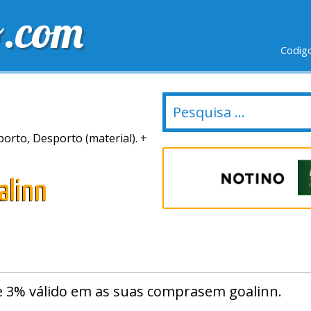
o.com
Codig
IO GRÁTIS
ÚLTIMOS DIAS
NOVAS LOJAS
orto, Desporto (material).
+
alinn
 3% válido em as suas comprasem goalinn.