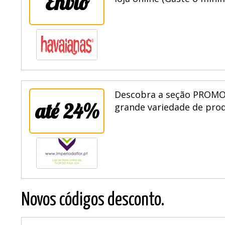
Envio
loja online (Gaste o míni
Descobra a seção PROMO
até 24%
grande variedade de prod
Novos códigos desconto.