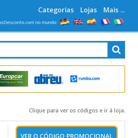
Categorias
Lojas
Mais ...
osDesconto.com no mundo:
Clique para ver os códigos e ir á loja.
VER O
CÓDIGO PROMOCIONAL