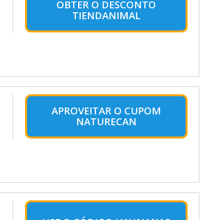
OBTER O DESCONTO
TIENDANIMAL
APROVEITAR O CUPOM
NATURECAN