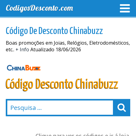
CodigosDesconto.com
MELHORES CUPONS
CUPONS EXCLUSIVOS
ENVIO
Código De Desconto Chinabuzz
Boas promoções em Joias, Relógios, Eletrodomésticos,
etc..
+ Info
Atualizado 18/06/2026
Código Desconto Chinabuzz
Clique para ver os códigos e ir á loja.