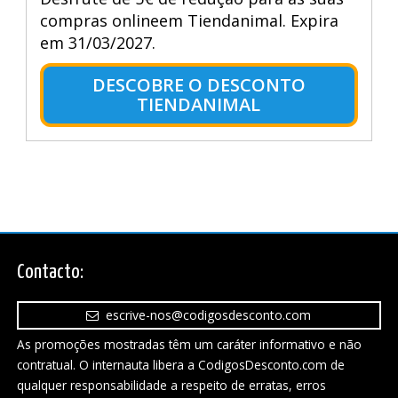
compras onlineem Tiendanimal. Expira
em 31/03/2027.
DESCOBRE O DESCONTO
TIENDANIMAL
Contacto:
escrive-nos@codigosdesconto.com
As promoções mostradas têm um caráter informativo e não
contratual. O internauta libera a CodigosDesconto.com de
qualquer responsabilidade a respeito de erratas, erros