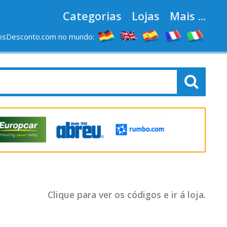
Categorias
Lojas
Mais ...
osDesconto.com no mundo:
Clique para ver os códigos e ir á loja.