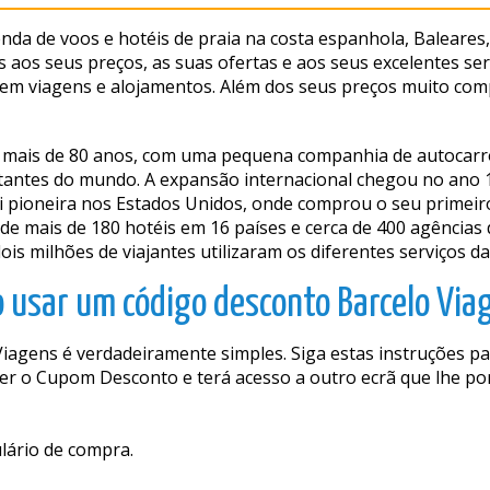
nda de voos e hotéis de praia na costa espanhola, Baleares
as aos seus preços, as suas ofertas e aos seus excelentes se
em viagens e alojamentos. Além dos seus preços muito com
á mais de 80 anos, com uma pequena companhia de autocar
tantes do mundo. A expansão internacional chegou no ano 1
 pioneira nos Estados Unidos, onde comprou o seu primeir
 de mais de 180 hotéis em 16 países e cerca de 400 agências
is milhões de viajantes utilizaram os diferentes serviços d
 usar um código desconto Barcelo Viag
agens é verdadeiramente simples. Siga estas instruções par
er o Cupom Desconto e terá acesso a outro ecrã que lhe porá
lário de compra.