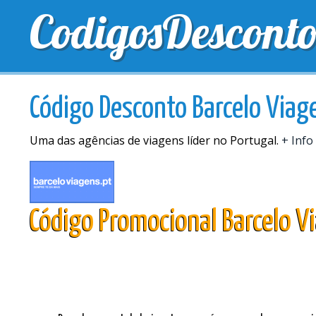
CodigosDescont
MELHORES CUPONS
CUPONS EXCLUSIVOS
ENV
Código Desconto Barcelo Viag
Uma das agências de viagens líder no Portugal.
+ Info
Código Promocional Barcelo V