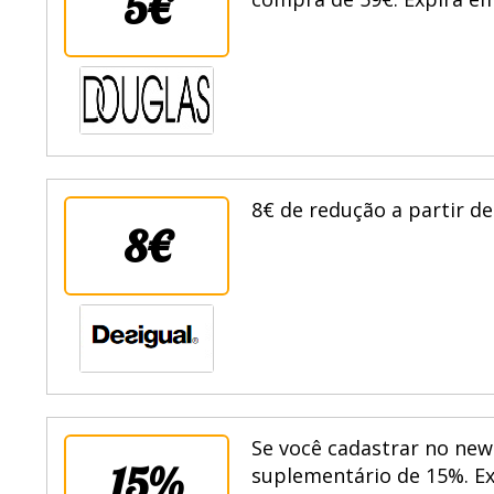
5€
compra de 59€. Expira em
8€ de redução a partir d
8€
Se você cadastrar no ne
15%
suplementário de 15%. Ex