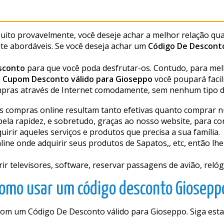
ito provavelmente, você deseje achar a melhor relação qua
e abordáveis. Se você deseja achar um
Código De Desconto
sconto
para que você poda desfrutar-os. Contudo, para me
n
Cupom Desconto válido para Gioseppo
você poupará faci
ompras através de Internet comodamente, sem nenhum tipo 
 as compras online resultam tanto efetivas quanto comprar
é pela rapidez, e sobretudo, graças ao nosso website, para 
rir aqueles serviços e produtos que precisa a sua família.
ine onde adquirir seus produtos de Sapatos,, etc, então l
televisores, software, reservar passagens de avião, relógio
omo usar um código desconto Giosepp
 com um Código De Desconto válido para Gioseppo. Siga est