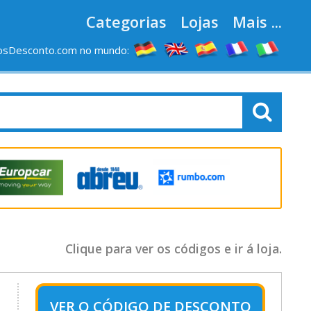
Categorias
Lojas
Mais ...
osDesconto.com no mundo:
Clique para ver os códigos e ir á loja.
VER O
CÓDIGO DE DESCONTO