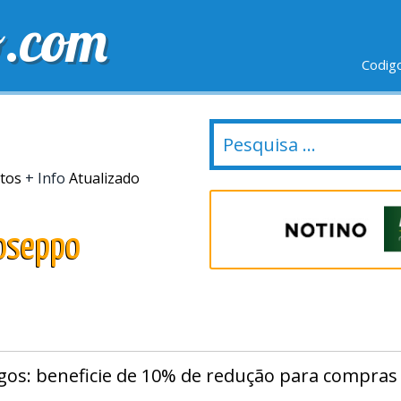
o.com
Codig
IO GRÁTIS
ÚLTIMOS DIAS
NOVAS LOJAS
atos
+ Info
Atualizado
oseppo
gos: beneficie de 10% de redução para compras