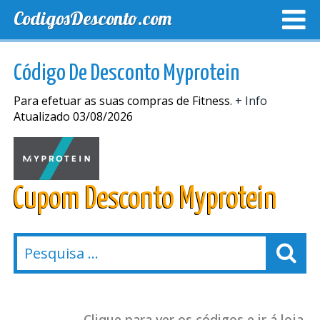
CodigosDesconto.com
MELHORES CUPONS
CUPONS EXCLUSIVOS
ENVIO
Código De Desconto Myprotein
Para efetuar as suas compras de Fitness.
+ Info
Atualizado 03/08/2026
Cupom Desconto Myprotein
Clique para ver os códigos e ir á loja.