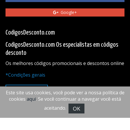
Google+
CodigosDesconto.com
CodigosDesconto.com Os especialistas em códigos
desconto
Os melhores códigos promocionais e descontos online
*Condições gerais
PARA CIMA
Este site usa cookies, você pode ver a nossa política de
cookies
aqui
. Se você continuar a navegar você está
aceitando.
OK
FiveDoors Network 2018