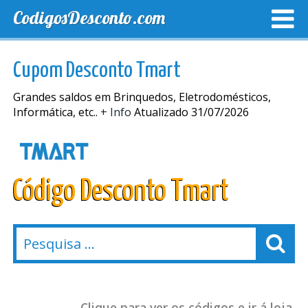
CodigosDesconto.com
MELHORES CUPONS
CUPONS EXCLUSIVOS
ENVIO
Cupom Desconto Tmart
Grandes saldos em Brinquedos, Eletrodomésticos,
Informática, etc..
+ Info
Atualizado 31/07/2026
Código Desconto Tmart
Clique para ver os códigos e ir á loja.