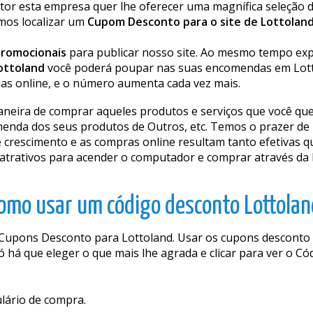
setor esta empresa quer lhe oferecer uma magnífica seleçã
mos localizar um
Cupom Desconto para o site de Lottolan
Promocionais
para publicar nosso site. Ao mesmo tempo exp
ottoland
você poderá poupar nas suas encomendas em Lott
jas online, e o número aumenta cada vez mais.
neira de comprar aqueles produtos e serviços que você que
menda dos seus produtos de Outros, etc. Temos o prazer de l
crescimento e as compras online resultam tanto efetivas q
trativos para acender o computador e comprar através da I
omo usar um código desconto Lottolan
Cupons Desconto para Lottoland. Usar os cupons desconto 
ó há que eleger o que mais lhe agrada e clicar para ver o C
ulário de compra.