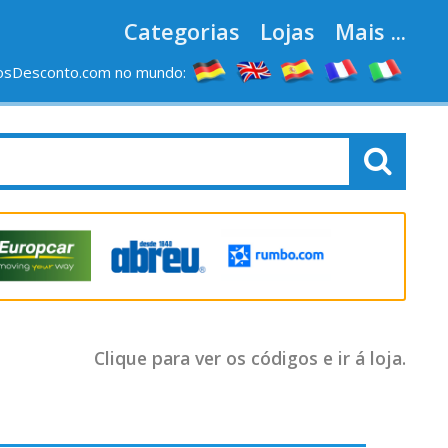
Categorias
Lojas
Mais ...
osDesconto.com no mundo:
Clique para ver os códigos e ir á loja.