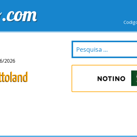
o.com
Codig
IO GRÁTIS
ÚLTIMOS DIAS
NOVAS LOJAS
06/2026
ttoland