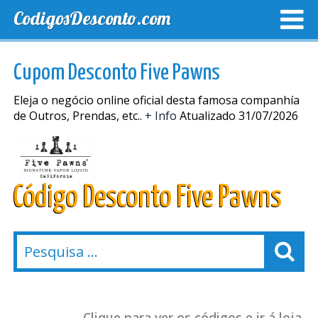
CodigosDesconto.com
MELHORES CUPONS
CUPONS EXCLUSIVOS
ENVIO
Cupom Desconto Five Pawns
Eleja o negócio online oficial desta famosa companhía
de Outros, Prendas, etc..
+ Info
Atualizado 31/07/2026
Código Desconto Five Pawns
Clique para ver os códigos e ir á loja.