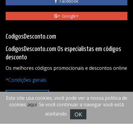
Facebook
Google+
CodigosDesconto.com
CodigosDesconto.com Os especialistas em códigos
desconto
Os melhores códigos promocionais e descontos online
*Condições gerais
PARA CIMA
Este site usa cookies, você pode ver a nossa política de
cookies
aqui
. Se você continuar a navegar você está
aceitando.
OK
FiveDoors Network 2018