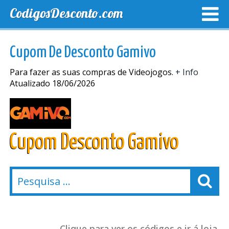
CodigosDesconto.com
MELHORES CUPONS
CUPONS EXCLUSIVOS
ENVIO
Cupom De Desconto Gamivo
Para fazer as suas compras de Videojogos.
+ Info
Atualizado 18/06/2026
Cupom Desconto Gamivo
Clique para ver os códigos e ir á loja.