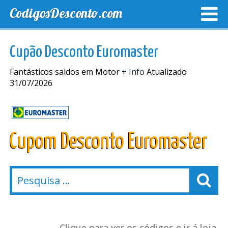
CodigosDesconto.com
MELHORES CUPONS
CUPONS EXCLUSIVOS
ENVIO
Cupão Desconto Euromaster
Fantásticos saldos em Motor
+ Info
Atualizado
31/07/2026
Cupom Desconto Euromaster
Clique para ver os códigos e ir á loja.