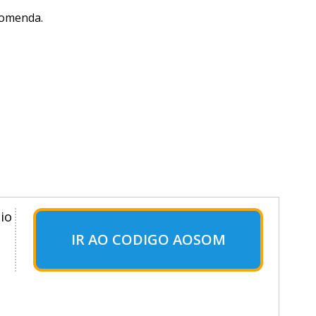
comenda.
io
IR AO CODIGO AOSOM