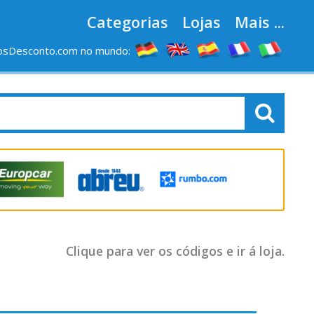
Categorias
Lojas
Mais ...
osDesconto.com no mundo:
Clique para ver os códigos e ir á loja.