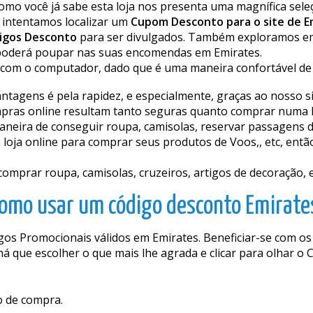
Como você já sabe esta loja nos presenta uma magnífica se
 intentamos localizar um
Cupom Desconto para o site de E
igos Desconto
para ser divulgados. Também exploramos em 
oderá poupar nas suas encomendas em Emirates.
com o computador, dado que é uma maneira confortável de
tagens é pela rapidez, e especialmente, graças ao nosso si
pras online resultam tanto seguras quanto comprar numa loj
ira de conseguir roupa, camisolas, reservar passagens de a
loja online para comprar seus produtos de Voos,, etc, entã
prar roupa, camisolas, cruzeiros, artigos de decoração, e
omo usar um código desconto Emirate
os Promocionais válidos em Emirates. Beneficiar-se com os 
há que escolher o que mais lhe agrada e clicar para olhar o
o de compra.