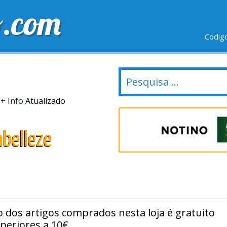
o.com
Codig
IO GRÁTIS
ÚLTIMOS DIAS
NOVAS LOJAS
.
+ Info
Atualizado
belleze
 dos artigos comprados nesta loja é gratuito