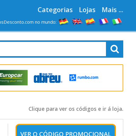
Categorias
Lojas
Mais ...
osDesconto.com no mundo:
Clique para ver os códigos e ir á loja.
VER O
CÓDIGO PROMOCIONAL